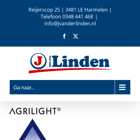
Ga
Reijerscop 25 | 3481 LE Harmelen |
naar
Telefoon 0348 441 468
|
inhoud
info@jvanderlinden.nl
Facebook
X
Ga naar...