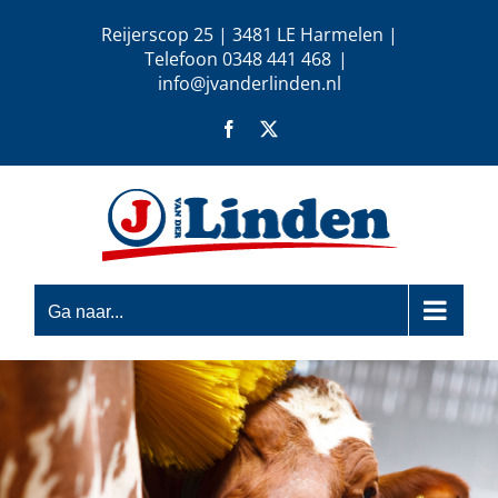
Ga
Reijerscop 25 | 3481 LE Harmelen |
naar
Telefoon 0348 441 468
|
inhoud
info@jvanderlinden.nl
Facebook
X
Ga naar...