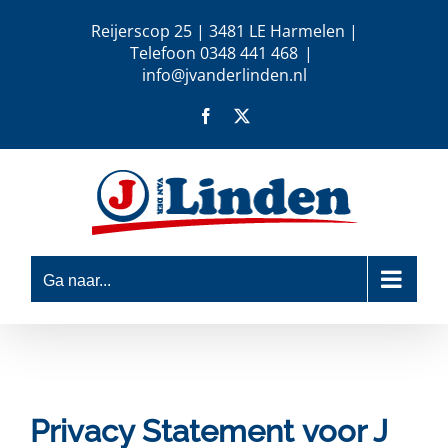
Ga
Reijerscop 25 | 3481 LE Harmelen |
naar
Telefoon 0348 441 468
|
inhoud
info@jvanderlinden.nl
Facebook
X
Ga naar...
Privacy Statement voor J