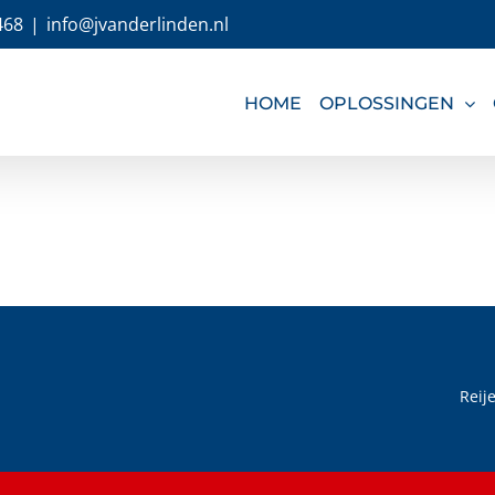
468
|
info@jvanderlinden.nl
HOME
OPLOSSINGEN
Reij