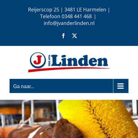
Ga
Reijerscop 25 | 3481 LE Harmelen |
naar
Telefoon 0348 441 468
|
inhoud
info@jvanderlinden.nl
Facebook
X
Ga naar...