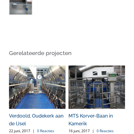
Gerelateerde projecten
g
Verdoold, Oudekerk aan
MTS Korver-Baan in
Pr
ies
de IJsel
Kamerik
Lo
22 juni, 2017
|
0 Reacties
16 juni, 2017
|
0 Reacties
29 