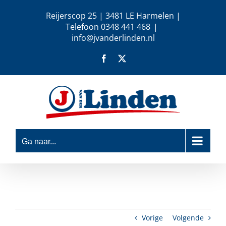
Ga
Reijerscop 25 | 3481 LE Harmelen |
naar
Telefoon 0348 441 468
|
inhoud
info@jvanderlinden.nl
Facebook
X
Ga naar...
Vorige
Volgende