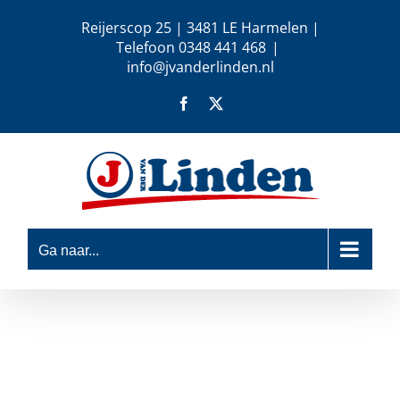
Ga
Reijerscop 25 | 3481 LE Harmelen |
naar
Telefoon 0348 441 468
|
inhoud
info@jvanderlinden.nl
Facebook
X
Ga naar...