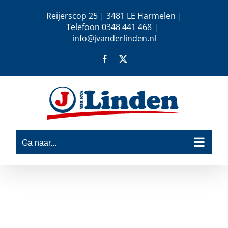
Ga
Reijerscop 25 | 3481 LE Harmelen |
naar
Telefoon 0348 441 468
|
inhoud
info@jvanderlinden.nl
Facebook
X
Ga naar...