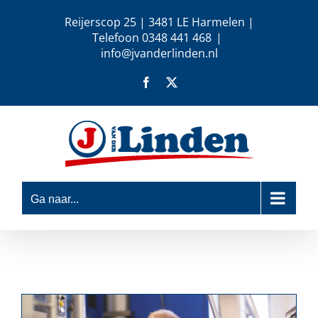
Ga
Reijerscop 25 | 3481 LE Harmelen |
naar
Telefoon 0348 441 468
|
inhoud
info@jvanderlinden.nl
Facebook
X
Ga naar...